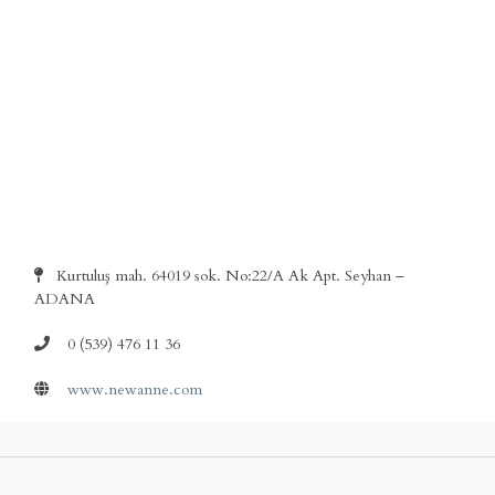
Kurtuluş mah. 64019 sok. No:22/A Ak Apt. Seyhan –
ADANA
0 (539) 476 11 36
www.newanne.com