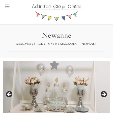
Skip
to
content
Newanne
ADANA'DA ÇOCUK OLMAK ®
>
MAĞAZALAR
>
NEWANNE