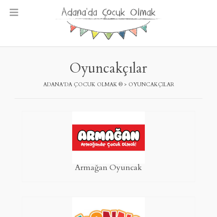
Skip
to
content
Oyuncakçılar
ADANA'DA ÇOCUK OLMAK ®
>
OYUNCAKÇILAR
Armağan Oyuncak