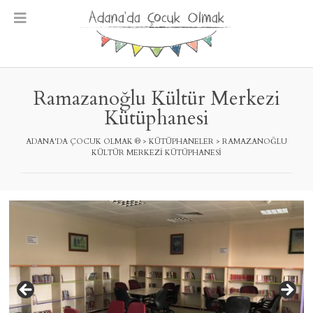
Skip
to
content
Ramazanoğlu Kültür Merkezi
Kütüphanesi
ADANA'DA ÇOCUK OLMAK ®
>
KÜTÜPHANELER
>
RAMAZANOĞLU
KÜLTÜR MERKEZI KÜTÜPHANESI